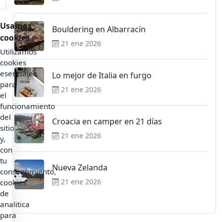
Usamos
Bouldering en Albarracín
cookies
21 ene 2026
Utilizamos
cookies
esenciales
Lo mejor de Italia en furgo
para
21 ene 2026
el
funcionamiento
del
Croacia en camper en 21 días
sitio
21 ene 2026
y,
con
tu
Nueva Zelanda
consentimiento,
21 ene 2026
cookies
de
analitica
para