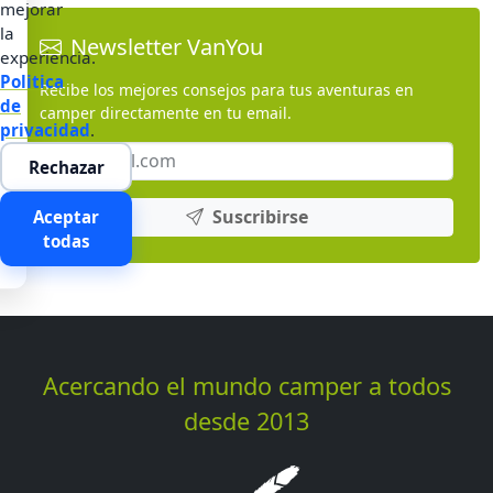
mejorar
la
Newsletter VanYou
experiencia.
Politica
Recibe los mejores consejos para tus aventuras en
de
camper directamente en tu email.
privacidad
.
Rechazar
Suscribirse
Aceptar
todas
Acercando el mundo camper a todos
desde 2013