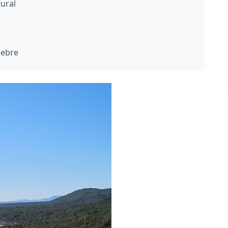
ural
sebre