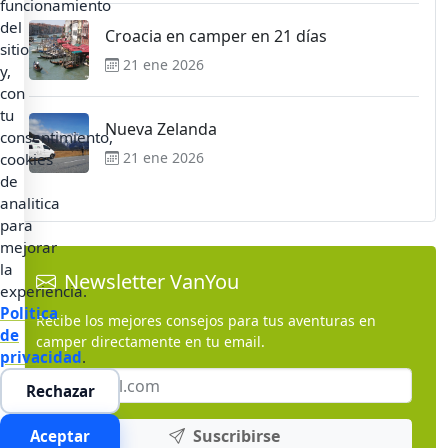
funcionamiento
del
Croacia en camper en 21 días
sitio
21 ene 2026
y,
con
tu
Nueva Zelanda
consentimiento,
21 ene 2026
cookies
de
analitica
para
mejorar
la
Newsletter VanYou
experiencia.
Politica
Recibe los mejores consejos para tus aventuras en
de
camper directamente en tu email.
privacidad
.
Rechazar
Suscribirse
Aceptar