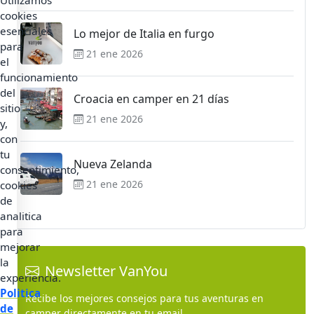
Utilizamos
cookies
esenciales
Lo mejor de Italia en furgo
para
21 ene 2026
el
funcionamiento
del
Croacia en camper en 21 días
sitio
21 ene 2026
y,
con
tu
Nueva Zelanda
consentimiento,
21 ene 2026
cookies
de
analitica
para
mejorar
la
Newsletter VanYou
experiencia.
Politica
Recibe los mejores consejos para tus aventuras en
de
camper directamente en tu email.